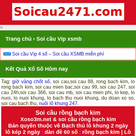
>
Trang chủ
›
Soi cầu Vip xsmb
Soi cầu Vip 4 số – Soi cầu XSMB miễn phí
Kết Quả Xổ Số Hôm nay
Tag:
giờ vàng chốt số
, soi cau,soi cau 88, rong bach kim, lo
rong bach kim, soi cau mien bac,soi cau 99, soi cau 247, soi
cau 24h,soi cau 366, soi cau mb, soi cau mien phi, lo kep, lo
nuoi, lo nuoi khung, lo bach thu nuoi khung, du doan xo so,
soi cau bach thu,
nuôi lô khung 247
.
Soi cầu rồng bạch kim
Xoso3m.net
&
soi cầu rồng bạch kim
Bản quyền thuộc về
Bạch thủ lô khung 2 ngày
lô kép 2 ngày
|
dàn đề 60 số
|
rồng bạch kim
|
Lô