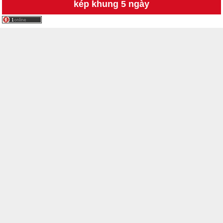
kép khung 5 ngày