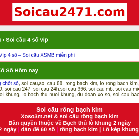
ủ
›
Soi cầu 4 số vip
Vip 4 số – Soi cầu XSMB miễn phí
Xổ Số Hôm nay
 chốt số
, soi cau,soi cau 88, rong bach kim, lo rong bach kim
9, soi cau 247, soi cau 24h,soi cau 366, soi cau mb, soi cau mie
uoi khung, lo bach thu nuoi khung, du doan xo so, soi cau ba
Soi cầu rồng bạch kim
Xoso3m.net
&
soi cầu rồng bạch kim
Bản quyền thuộc về
Bạch thủ lô khung 2 ngày
 2 ngày
|
dàn đề 60 số
|
rồng bạch kim
|
Lô kép khung