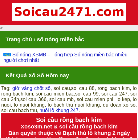
>
Trang chủ
›
số nóng miền bắc
Số nóng XSMB – Tổng hợp Số nóng miền bắc nhiều
người chơi nhất
Kết Quả Xổ Số Hôm nay
Tag:
giờ vàng chốt số
, soi cau,soi cau 88, rong bach kim, lo
rong bach kim, soi cau mien bac,soi cau 99, soi cau 247, soi
cau 24h,soi cau 366, soi cau mb, soi cau mien phi, lo kep, lo
nuoi, lo nuoi khung, lo bach thu nuoi khung, du doan xo so,
soi cau bach thu,
nuôi lô khung 247
.
Soi cầu rồng bạch kim
Xoso3m.net
&
soi cầu rồng bạch kim
Bản quyền thuộc về
Bạch thủ lô khung 2 ngày