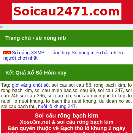
>
Trang chủ
›
số nóng mb
Số nóng XSMB – Tổng hợp Số nóng miền bắc nhiều
người chơi nhất
Kết Quả Xổ Số Hôm nay
Tag:
giờ vàng chốt số
, soi cau,soi cau 88, rong bach kim, lo
rong bach kim, soi cau mien bac,soi cau 99, soi cau 247, soi
cau 24h,soi cau 366, soi cau mb, soi cau mien phi, lo kep, lo
nuoi, lo nuoi khung, lo bach thu nuoi khung, du doan xo so,
soi cau bach thu,
nuôi lô khung 247
.
Soi cầu rồng bạch kim
Xoso3m.net
&
soi cầu rồng bạch kim
Bản quyền thuộc về
Bạch thủ lô khung 2 ngày