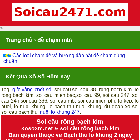
>
Trang chủ
›
đề chạm mb\
Các loại chạm đề và hướng dẫn bắt đề chạm đúng
chuẩn
Kết Quả Xổ Số Hôm nay
Tag:
giờ vàng chốt số
, soi cau,soi cau 88, rong bach kim, lo
rong bach kim, soi cau mien bac,soi cau 99, soi cau 247, soi
cau 24h,soi cau 366, soi cau mb, soi cau mien phi, lo kep, lo
nuoi, lo nuoi khung, lo bach thu nuoi khung, du doan xo so,
soi cau bach thu,
nuôi lô khung 247
.
Soi cầu rồng bạch kim
Xoso3m.net
&
soi cầu rồng bạch kim
Bản quyền thuộc về
Bạch thủ lô khung 2 ngày