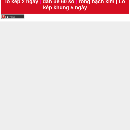
lô kép 2 ngày
|
dàn đề 60 số
|
rồng bạch kim
|
Lô
kép khung 5 ngày